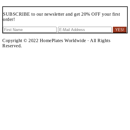
SUBSCRIBE to our newsletter and get 20% OFF your first
order!
Copyright © 2022 HomePlates Worldwide · All Rights
Reserved.