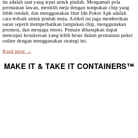
itu adalah saat yang tepat untuk pindah. Mengamati pola
permainan lawan, memilih meja dengan tumpukan chip yang
lebih rendah, dan menggunakan fitur Idn Poker Apk adalah
cara terbaik untuk pindah meja. Artikel ini juga memberikan
saran seperti memperhatikan tumpukan chip, menggunakan
promosi, dan menjaga emosi. Pemain diharapkan dapat
mencapai kesuksesan yang lebih besar dalam permainan poker
online dengan menggunakan strategi ini.
Read more →
MAKE IT & TAKE IT CONTAINERS™