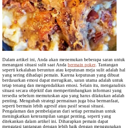
Dalam artikel ini, Anda akan menemukan beberapa saran untuk
menangani situasi sulit saat Anda
bermain poker
. Tantangan
seperti kekalahan beruntun atau keputusan meja sulit adalah hal
yang sering dihadapi pemain. Karena keputusan yang dibuat
berdasarkan emosi dapat merugikan, saran utama adalah untuk
tetap tenang dan mengendalikan emosi. Selain itu, menganalisis
situasi secara objektif dan mempertimbangkan informasi yang
tersedia sebelum memutuskan apa yang harus dilakukan adalah
penting. Mengubah strategi permainan juga bisa bermanfaat,
seperti bermain lebih agresif atau pasif sesuai situasi.
Pengalaman dan pembelajaran dari setiap permainan untuk
meningkatkan keterampilan sangat penting, seperti yang
ditekankan dalam artikel ini. Diharapkan pemain dapat
mengatasi tantangan dengan lebih baik dengan menggunakan