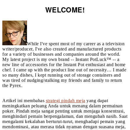
WELCOME!
While I've spent most of my career as a television
writer/producer, I've also created and manufactured products
for a variety of businesses and companies around the world.
My latest project is my own brand -- Instant PotLuck™ -- a
new line of accessories for the Instant Pot enthusiast and home
chef. I came up with the product line out of necessity… I made
so many dishes, I kept running out of storage containers and
was tired of nudging/stalking my friends and family to return
the Pyrex.
Artikel ini membahas
strategi pindah meja
yang dapat
meningkatkan peluang Anda untuk menang dalam permainan
poker. Pindah meja sangat penting untuk menjaga konsentrasi,
menghindari pemain berpengalaman, dan mengubah nasib. Saat
mengalami kekalahan berturut-turut, menghadapi pemain yang
mendominasi, atau merasa tidak nyaman dengan suasana meja,